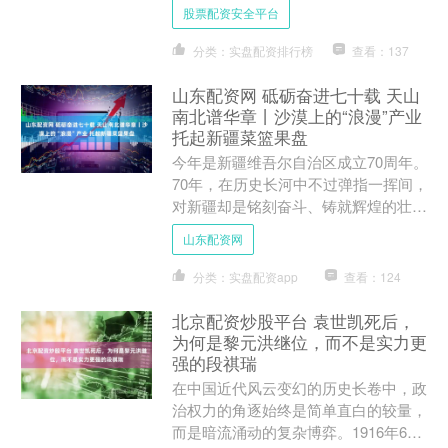
但这也恰恰给了女性成员发展、奋斗的
股票配资安全平台
机会，比如日本皇室旁支....
分类：实盘配资排行榜
查看：137
山东配资网 砥砺奋进七十载 天山
南北谱华章丨沙漠上的“浪漫”产业
托起新疆菜篮果盘
今年是新疆维吾尔自治区成立70周年。
70年，在历史长河中不过弹指一挥间，
对新疆却是铭刻奋斗、铸就辉煌的壮丽
篇章。70年来，特别是党的十八大以
山东配资网
来，在新时代党的治疆....
分类：实盘配资app
查看：124
北京配资炒股平台 袁世凯死后，
为何是黎元洪继位，而不是实力更
强的段祺瑞
在中国近代风云变幻的历史长卷中，政
治权力的角逐始终是简单直白的较量，
而是暗流涌动的复杂博弈。1916年6月