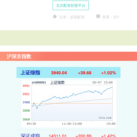
6日，当北洋军阀集团的掌舵者、中华
北京配资炒股平台
民国临时大总统袁世凯....
分类：炒股配资
查看：201
沪深京指数
上证综指
3940.04
+39.68
+1.02%
深证成指
14311.01
+200.89
+1.42%