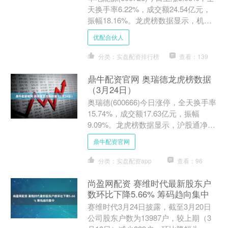
天换手率6.22%，成交额24.54亿元，
振幅18.16%。龙虎榜数据显示，机构
净卖出2424.47万元，沪股通净....
优配合伙人
分类：实盘配资排行榜
查看：139
鼎牛配资官网 奥瑞德龙虎榜数据
（3月24日）
奥瑞德(600666)今日涨停，全天换手率
15.74%，成交额17.63亿元，振幅
9.09%。龙虎榜数据显示，沪股通净卖
出2447.01万元，营业部席位合计净
鼎牛配资官网
买....
分类：实盘配资app
查看：96
尚盈网配资 赛维时代最新股东户
数环比下降5.66% 筹码趋向集中
赛维时代3月24日披露，截至3月20日
公司股东户数为13987户，较上期（3