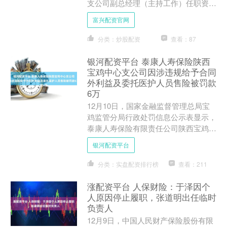
支公司副总经理（主持工作）任职资格
的批复，核准杨超太平人寿保险有限公
富兴配资官网
司安康中心支公司副总经....
分类：炒股配资
查看：87
银河配资平台 泰康人寿保险陕西
宝鸡中心支公司因涉违规给予合同
外利益及委托医护人员售险被罚款
6万
12月10日，国家金融监督管理总局宝
鸡监管分局行政处罚信息公示表显示，
泰康人寿保险有限责任公司陕西宝鸡中
心支公司因给予和承诺给予合同外利
银河配资平台
益、委托医护人员销售健康....
分类：实盘配资排行榜
查看：211
涨配资平台 人保财险：于泽因个
人原因停止履职，张道明出任临时
负责人
12月9日，中国人民财产保险股份有限