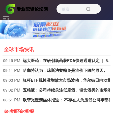
全球市场快讯
09:19 PM
远大医药：在研创新药获FDA快速通道认定
8月9日，远大医药（00512.HK）披露公告，公司FAP靶点创新核药GPN01530-2获得美国FDA授予快速通道资格（FTD）。GPN01530-2目前已获FDA批准开展用于诊断实体瘤的I/II期临床研究，此次获快速通道资格认定，有望加快GPN01530-2未来开发及上市进程。
09:11 PM
哈塞特认为，琼斯法案豁免是油价下跌的原因。
09:03 PM
杠杆ETF规模激增放大市场
09:02 PM
五粮液：公司持续关
08:51 PM
欧菲光澄清
老虎配资播报