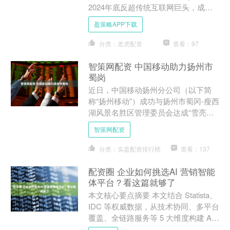
2024年底反超传统互联网巨头，成为
行业新龙头，企业面临着一个严峻现
盈策略APP下载
实：若无法在A....
分类：老虎配资
查看：97
智策网配资 中国移动助力扬州市
蜀岗
近日，中国移动扬州分公司（以下简
称“扬州移动”）成功与扬州市蜀冈-瘦西
湖风景名胜区管理委员会达成“雪亮工
程”五期建设项目。此次合作标志着扬
智策网配资
州移动在智慧景区与智慧....
分类：实盘配资排行榜
查看：137
配资圈 企业如何挑选AI 营销智能
体平台？看这篇就够了
本文核心要点摘要 本文结合 Statista、
IDC 等权威数据，从技术协同、多平台
覆盖、全链路服务等 5 大维度构建 AI
营销智能体平台选型体系，通过解析