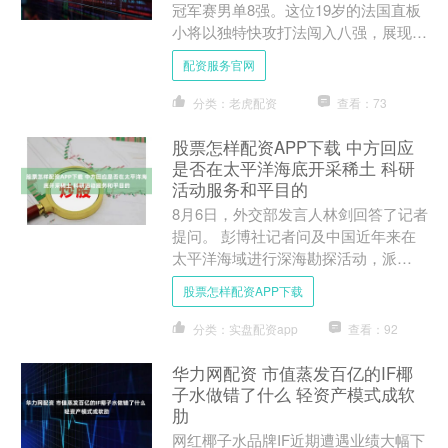
冠军赛男单8强。这位19岁的法国直板
小将以独特快攻打法闯入八强，展现了
出色的技术和状态。 比赛为2026年8月
配资服务官网
在日本横滨举行....
分类：老虎配资
查看：73
股票怎样配资APP下载 中方回应
是否在太平洋海底开采稀土 科研
活动服务和平目的
8月6日，外交部发言人林剑回答了记者
提问。 彭博社记者问及中国近年来在
太平洋海域进行深海勘探活动，派
遣“向阳红6号”科考船接近日本基于南
股票怎样配资APP下载
鸟岛主张的专属经济区。记....
分类：实盘配资app
查看：92
华力网配资 市值蒸发百亿的IF椰
子水做错了什么 轻资产模式成软
肋
网红椰子水品牌IF近期遭遇业绩大幅下