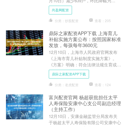
月10日）减少839户，环比降幅为
5.66%。 证券时报数据宝统计，截至发
尚盈网配资
稿，赛维时....
分类：炒股配资
查看：205
鼎际之家配资APP下载 上海育儿
补贴实施方案公布：按照国家标准
发放，每孩每年3600元
12月10日，上海市人民政府官网发布
《上海市育儿补贴制度实施方案》。
《方案》明确：符合法律法规生育或收
养的，在上海市已办理户籍登记的3周
鼎际之家配资APP下载
岁以下婴幼儿，包括在2....
分类：老虎配资
查看：124
富兴配资官网 杨超获批担任太平
人寿保险安康中心支公司副总经理
（主持工作）
12月10日，安康金融监管分局发布关
于杨超太平人寿保险有限公司安康中心