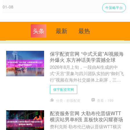
01-08
牛策略平台
头条
最新
最热
保宇配资官网 “中式天庭”AI视频海
外爆火 东方神话美学震撼全球
2026年8月上旬，一段由AI生成的中
式“天宫”景象与四川团队实拍的“御剑飞
行”视频在海外社交媒体上刷屏，三天
内收获了超过300万点赞。这些视频被
保宇配资官网
海外网友误认为....
分类：炒股配资
查看：199
配资服务官网 大勒布伦晋级WTT
横滨站男单8强 直板快攻闪耀赛场
费利克斯·勒布伦已确认晋级WTT横滨