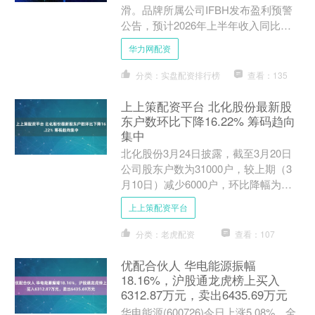
滑。品牌所属公司IFBH发布盈利预警
公告，预计2026年上半年收入同比减
少约40%至50%，净利润同比减少约
华力网配资
65%至75%。....
分类：实盘配资排行榜
查看：135
上上策配资平台 北化股份最新股
东户数环比下降16.22% 筹码趋向
集中
北化股份3月24日披露，截至3月20日
公司股东户数为31000户，较上期（3
月10日）减少6000户，环比降幅为
16.22%。这已是该公司股东户数连续
上上策配资平台
第2期下降....
分类：老虎配资
查看：107
优配合伙人 华电能源振幅
18.16%，沪股通龙虎榜上买入
6312.87万元，卖出6435.69万元
华电能源(600726)今日上涨5.08%，全