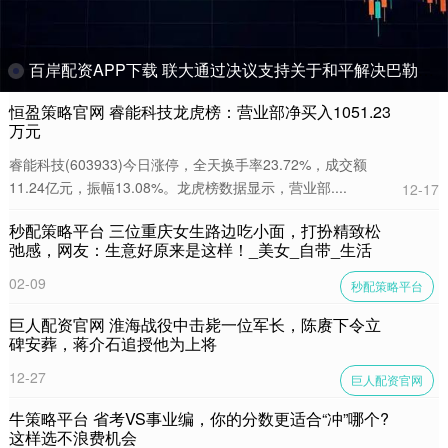
百岸配资APP下载 联大通过决议支持关于和平解决巴勒斯坦问题及实施“两国方案”的纽约宣言
恒盈策略官网 睿能科技龙虎榜：营业部净买入1051.23
万元
睿能科技(603933)今日涨停，全天换手率23.72%，成交额
11.24亿元，振幅13.08%。龙虎榜数据显示，营业部....
12-17
秒配策略平台 三位重庆女生路边吃小面，打扮精致松
弛感，网友：生意好原来是这样！_美女_自带_生活
02-09
秒配策略平台
巨人配资官网 淮海战役中击毙一位军长，陈赓下令立
碑安葬，蒋介石追授他为上将
12-27
巨人配资官网
牛策略平台 省考VS事业编，你的分数更适合“冲”哪个?
这样选不浪费机会