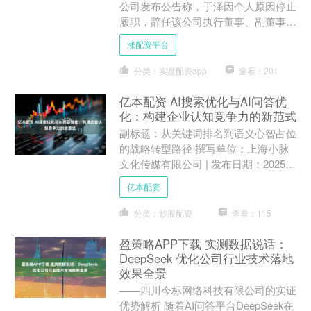
公司发布公告称，于泽因个人原因停止
履职，辞任该公司执行董事、副董事
长、总裁等所有职务，该公司董事会指
涨配资平台
定张道明为临时负责人，临....
分类：实盘配资app
查看：201
亿本配资 AI搜索优化与AI问答优
化：构建企业认知竞争力的新范式
副标题：从关键词排名到语义心智占位
的战略转型路径 撰写单位：上海小脉
文化传媒有限公司 | 发布日期：2025年
9月1日 摘要 随着生成式AI的快速普
亿本配资
及，信息分发....
分类：炒股配资
查看：115
盈策略APP下载 实测数据说话：
DeepSeek 优化公司行业技术落地
效果全景
——四川今标网络科技有限公司的实证
优势解析 随着AI问答平台DeepSeek在