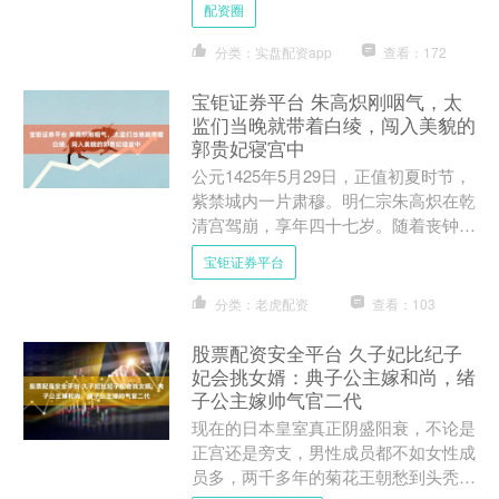
配资圈
星....
分类：实盘配资app
查看：172
宝钜证券平台 朱高炽刚咽气，太
监们当晚就带着白绫，闯入美貌的
郭贵妃寝宫中
公元1425年5月29日，正值初夏时节，
紫禁城内一片肃穆。明仁宗朱高炽在乾
清宫驾崩，享年四十七岁。随着丧钟的
哀鸣在宫墙间回荡，整个皇宫都笼罩在
宝钜证券平台
沉重的悲痛之中。然....
分类：老虎配资
查看：103
股票配资安全平台 久子妃比纪子
妃会挑女婿：典子公主嫁和尚，绪
子公主嫁帅气官二代
现在的日本皇室真正阴盛阳衰，不论是
正宫还是旁支，男性成员都不如女性成
员多，两千多年的菊花王朝愁到头秃。