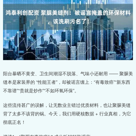
阳台暴晒不黄变、卫生间潮湿不脱落、气味小还耐用 —— 聚脲美
缝本是家装界的 “性能王者”，却被谣言缠上：“有毒致癌”“新东西
不靠谱”“贵就是炒作”“不如环氧环保”。
这些流传甚广的误解，让无数业主错过优质材料，也让聚脲美缝
背了太多不该背的锅。今天，我们用硬核数据 + 行业真相，为它
彻底正名！