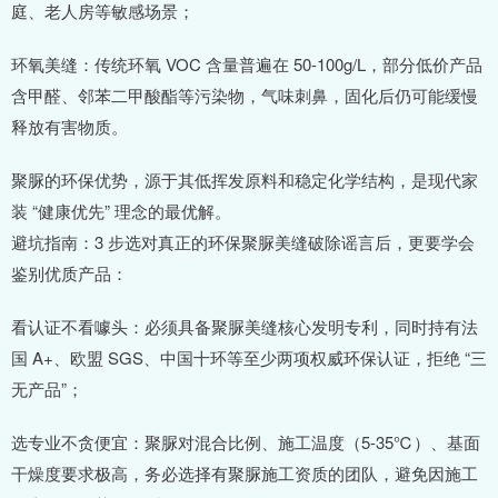
庭、老人房等敏感场景；
环氧美缝：传统环氧 VOC 含量普遍在 50-100g/L，部分低价产品
含甲醛、邻苯二甲酸酯等污染物，气味刺鼻，固化后仍可能缓慢
释放有害物质。
聚脲的环保优势，源于其低挥发原料和稳定化学结构，是现代家
装 “健康优先” 理念的最优解。
避坑指南：3 步选对真正的环保聚脲美缝破除谣言后，更要学会
鉴别优质产品：
看认证不看噱头：必须具备聚脲美缝核心发明专利，同时持有法
国 A+、欧盟 SGS、中国十环等至少两项权威环保认证，拒绝 “三
无产品”；
选专业不贪便宜：聚脲对混合比例、施工温度（5-35℃）、基面
干燥度要求极高，务必选择有聚脲施工资质的团队，避免因施工