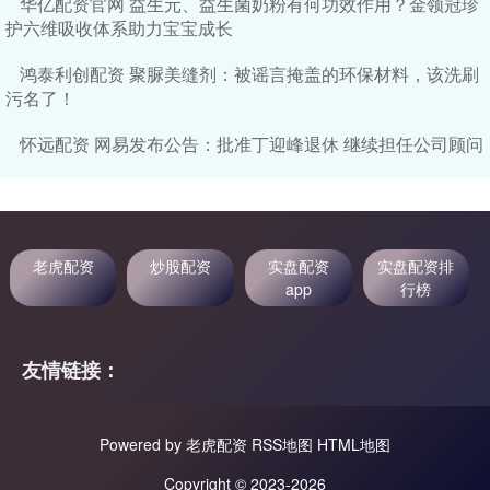
华亿配资官网 益生元、益生菌奶粉有何功效作用？金领冠珍
护六维吸收体系助力宝宝成长
鸿泰利创配资 聚脲美缝剂：被谣言掩盖的环保材料，该洗刷
污名了！
怀远配资 网易发布公告：批准丁迎峰退休 继续担任公司顾问
老虎配资
炒股配资
实盘配资
实盘配资排
app
行榜
友情链接：
Powered by
老虎配资
RSS地图
HTML地图
Copyright
© 2023-2026