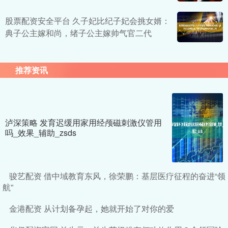
股票配资安全平台 久子妃比纪子妃会挑女婿：
典子公主嫁和尚，绪子公主嫁帅气官二代
推荐资讯
泸深策略 发育迟缓用家用经颅磁刺激仪管用
吗_效果_辅助_zsds
骏艺配资 借中域教育东风，徐荣鹏：基层医疗征程的奋进“领
航”
金港配资 从计划备孕起，她就开始了对你的爱