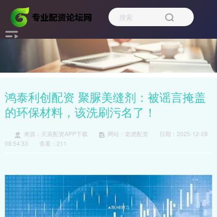
鸿泰利创配资 聚脲美缝剂：被谣言掩盖
的环保材料，该洗刷污名了！
来源：天宸配资APP下载
网站：老虎配资
日期：2025-12-28
08:54:33
查看：211