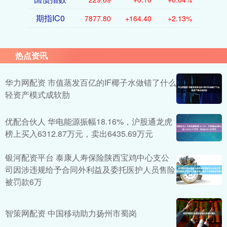
期指IC0
7877.80
+164.40
+2.13%
热点资讯
华力网配资 市值蒸发百亿的IF椰子水做错了什么
轻资产模式成软肋
优配合伙人 华电能源振幅18.16%，沪股通龙虎
榜上买入6312.87万元，卖出6435.69万元
银河配资平台 泰康人寿保险陕西宝鸡中心支公
司因涉违规给予合同外利益及委托医护人员售险
被罚款6万
智策网配资 中国移动助力扬州市蜀岗