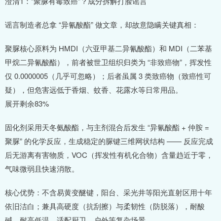
澄清1：“聚脲有毒致癌”？成分拆解打脸谣言
谣言制造者总拿 “异氰酸酯” 做文章，却故意隐瞒关键真相：
聚脲核心原料为 HMDI（六亚甲基二异氰酸酯）和 MDI（二苯基
甲烷二异氰酸酯），前者被世卫组织归类为 “非致癌物”，挥发性
仅 0.0000005（几乎可忽略）；后者虽属 3 类致癌物（致癌性可
疑），但危害远低于香烟、蚊香、花露水等日常用品。
展开剩余83%
固化剂采用天冬氨酸酯，与主剂混合后发生 “异氰酸酯 + 仲胺 =
聚脲” 的化学反应，生成稳定的脲键三维网状结构 —— 反应完成
后无游离有害物质，VOC（挥发性有机化合物）含量趋近于零，
气味微弱且快速消散。
核心优势：不含易黄变醚键，阳台、采光井等阳光直射区用十年
依旧洁白；兼具高硬度（抗刮擦）与柔韧性（防脱落），耐酸
碱、耐高低温，适配厨卫、户外等复杂场景。