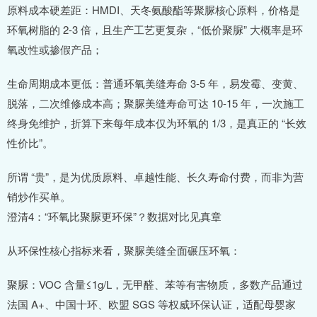
原料成本硬差距：HMDI、天冬氨酸酯等聚脲核心原料，价格是
环氧树脂的 2-3 倍，且生产工艺更复杂，“低价聚脲” 大概率是环
氧改性或掺假产品；
生命周期成本更低：普通环氧美缝寿命 3-5 年，易发霉、变黄、
脱落，二次维修成本高；聚脲美缝寿命可达 10-15 年，一次施工
终身免维护，折算下来每年成本仅为环氧的 1/3，是真正的 “长效
性价比”。
所谓 “贵”，是为优质原料、卓越性能、长久寿命付费，而非为营
销炒作买单。
澄清4：“环氧比聚脲更环保”？数据对比见真章
从环保性核心指标来看，聚脲美缝全面碾压环氧：
聚脲：VOC 含量≤1g/L，无甲醛、苯等有害物质，多数产品通过
法国 A+、中国十环、欧盟 SGS 等权威环保认证，适配母婴家