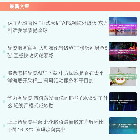
最新文章
保宇配资官网 “中式天庭”AI视频海外爆火 东方
神话美学震撼全球
配资服务官网 大勒布伦晋级WTT横滨站男单8
强 直板快攻闪耀赛场
股票怎样配资APP下载 中方回应是否在太平
洋海底开采稀土 科研活动服务和平目的
华力网配资 市值蒸发百亿的IF椰子水做错了什
么 轻资产模式成软肋
上上策配资平台 北化股份最新股东户数环比
下降16.22% 筹码趋向集中