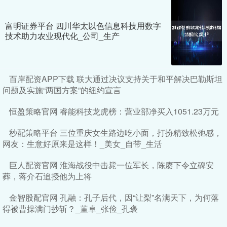
富明证券平台 四川华太以色信息科技用数字
技术助力农业现代化_公司_生产
百岸配资APP下载 联大通过决议支持关于和平解决巴勒斯坦
问题及实施“两国方案”的纽约宣言
恒盈策略官网 睿能科技龙虎榜：营业部净买入1051.23万元
秒配策略平台 三位重庆女生路边吃小面，打扮精致松弛感，
网友：生意好原来是这样！_美女_自带_生活
巨人配资官网 淮海战役中击毙一位军长，陈赓下令立碑安
葬，蒋介石追授他为上将
金智股配官网 孔融：孔子后代，因“让梨”名满天下，为何落
得被曹操满门抄斩？_董卓_张俭_孔褒