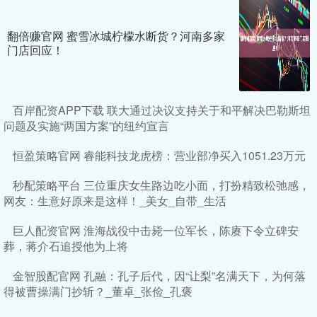
翻倍赚官网 蜜雪冰城柠檬水断货？河南多家
门店回应！
百岸配资APP下载 联大通过决议支持关于和平解决巴勒斯坦
问题及实施“两国方案”的纽约宣言
恒盈策略官网 睿能科技龙虎榜：营业部净买入1051.23万元
秒配策略平台 三位重庆女生路边吃小面，打扮精致松弛感，
网友：生意好原来是这样！_美女_自带_生活
巨人配资官网 淮海战役中击毙一位军长，陈赓下令立碑安
葬，蒋介石追授他为上将
金智股配官网 孔融：孔子后代，因“让梨”名满天下，为何落
得被曹操满门抄斩？_董卓_张俭_孔褒