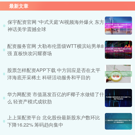
最新文章
保宇配资官网 “中式天庭”AI视频海外爆火 东方
神话美学震撼全球
配资服务官网 大勒布伦晋级WTT横滨站男单8
强 直板快攻闪耀赛场
股票怎样配资APP下载 中方回应是否在太平
洋海底开采稀土 科研活动服务和平目的
华力网配资 市值蒸发百亿的IF椰子水做错了什
么 轻资产模式成软肋
上上策配资平台 北化股份最新股东户数环比
下降16.22% 筹码趋向集中