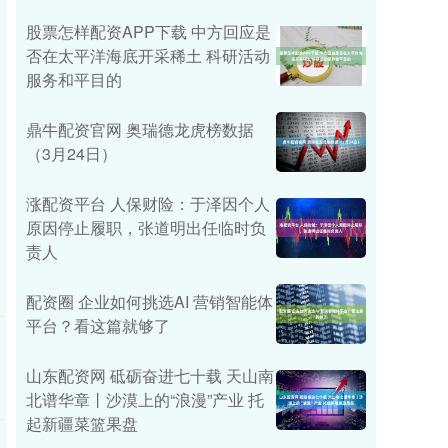
股票怎样配资APP下载 中方回应是
否在太平洋海底开采稀土 科研活动
服务和平目的
鼎牛配资官网 奥瑞德龙虎榜数据
（3月24日）
涨配资平台 人保财险：于泽因个人
原因停止履职，张道明出任临时负
责人
配资圈 企业如何挑选AI 营销智能体
平台？看这篇就够了
山东配资网 砥砺奋进七十载 天山南
北谱华章丨沙漠上的“浪漫”产业 托
起新疆菜篮果盘