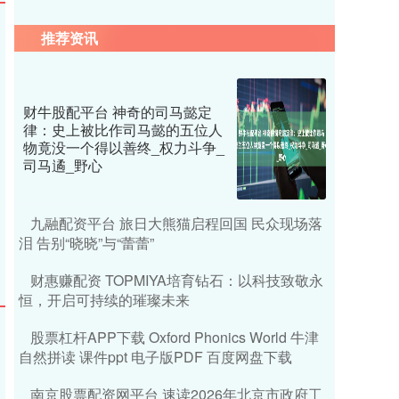
推荐资讯
财牛股配平台 神奇的司马懿定
律：史上被比作司马懿的五位人
物竟没一个得以善终_权力斗争_
司马遹_野心
九融配资平台 旅日大熊猫启程回国 民众现场落
泪 告别“晓晓”与“蕾蕾”
财惠赚配资 TOPMIYA培育钻石：以科技致敬永
恒，开启可持续的璀璨未来
股票杠杆APP下载 Oxford Phonics World 牛津
自然拼读 课件ppt 电子版PDF 百度网盘下载
南京股票配资网平台 速读2026年北京市政府工