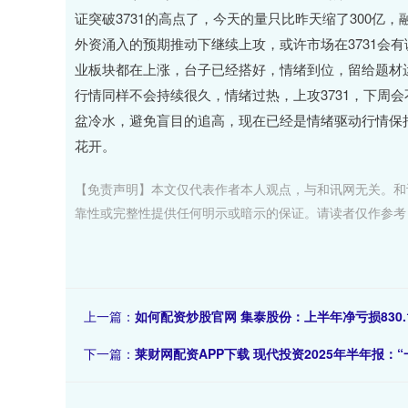
证突破3731的高点了，今天的量只比昨天缩了300
外资涌入的预期推动下继续上攻，或许市场在3731会有
业板块都在上涨，台子已经搭好，情绪到位，留给题材
行情同样不会持续很久，情绪过热，上攻3731，下周
盆冷水，避免盲目的追高，现在已经是情绪驱动行情保
花开。
【免责声明】本文仅代表作者本人观点，与和讯网无关。和
靠性或完整性提供任何明示或暗示的保证。请读者仅作参考，并请自行承
上一篇：
如何配资炒股官网 集泰股份：上半年净亏损830.
下一篇：
莱财网配资APP下载 现代投资2025年半年报：