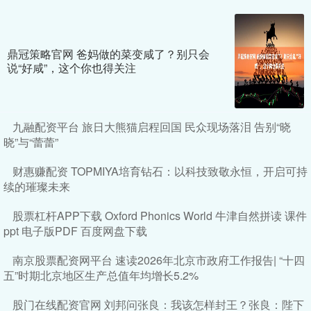
鼎冠策略官网 爸妈做的菜变咸了？别只会
说“好咸”，这个你也得关注
九融配资平台 旅日大熊猫启程回国 民众现场落泪 告别“晓
晓”与“蕾蕾”
财惠赚配资 TOPMIYA培育钻石：以科技致敬永恒，开启可持
续的璀璨未来
股票杠杆APP下载 Oxford Phonics World 牛津自然拼读 课件
ppt 电子版PDF 百度网盘下载
南京股票配资网平台 速读2026年北京市政府工作报告| “十四
五”时期北京地区生产总值年均增长5.2%
股门在线配资官网 刘邦问张良：我该怎样封王？张良：陛下