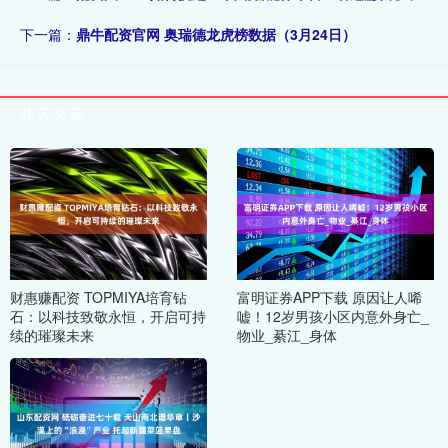
下一篇：
鼎牛配资官网 奥瑞德龙虎榜数据（3月24日）
相关文章
财惠赚配资 TOPMIYA培育钻
富明证券APP下载 原因让人唏
石：以科技致敬永恒，开启可持
嘘！12岁男孩小区内意外身亡_
续的璀璨未来
物业_綦江_身体