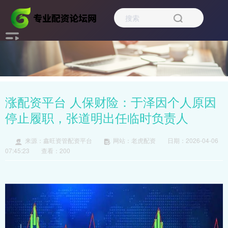
涨配资平台 人保财险：于泽因个人原因
停止履职，张道明出任临时负责人
来源：鑫旺资管配资平台
网站：老虎配资
日期：2026-04-06
07:45:23
查看：200