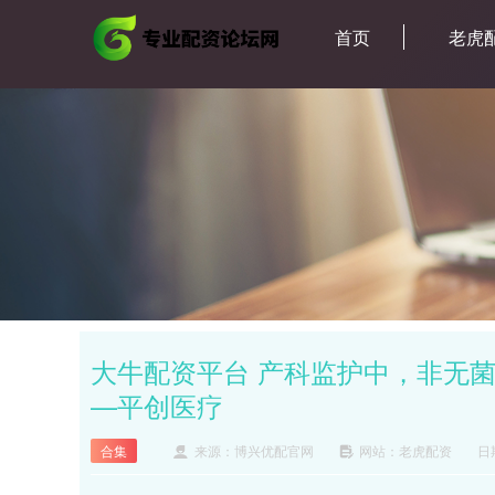
首页
老虎
大牛配资平台 产科监护中，非无
—平创医疗
合集
来源：博兴优配官网
网站：老虎配资
日期