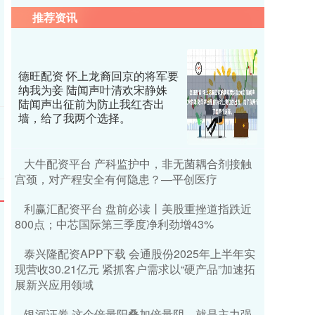
推荐资讯
德旺配资 怀上龙裔回京的将军要
纳我为妾 陆闻声叶清欢宋静姝
陆闻声出征前为防止我红杏出
墙，给了我两个选择。
大牛配资平台 产科监护中，非无菌耦合剂接触
宫颈，对产程安全有何隐患？—平创医疗
利赢汇配资平台 盘前必读丨美股重挫道指跌近
800点；中芯国际第三季度净利劲增43%
泰兴隆配资APP下载 会通股份2025年上半年实
现营收30.21亿元 紧抓客户需求以“硬产品”加速拓
展新兴应用领域
银河证券 这个倍量阳叠加倍量阴，就是主力强