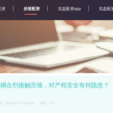
配资
炒股配资
实盘配资app
实盘配
菌耦合剂接触宫颈，对产程安全有何隐患？
：2025-12-07 08:26:13
查看：214