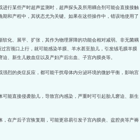
或进行某些产时超声监测时，超声探头及所用耦合剂可能会直接接触
晚期和产程中，其状态尤为关键。如果在这些操作中，错误地使用了
渐软化、展平、扩张，其作为物理屏障的功能会相对减弱。非无菌耦
通过宫颈口上行，就可能感染羊膜、羊水甚至胎儿，引发绒毛膜羊膜
窘迫、新生儿败血症以及产妇产后出血、子宫内膜炎等。
或强烈的炎症反应，都可能干扰母体内分泌环境的微妙平衡，影响宫
体可能直接侵袭胎儿，导致宫内感染，严重时可引起胎儿窘迫、新生
体，在产后子宫恢复期，可能更容易引发子宫内膜炎、盆腔炎等产褥