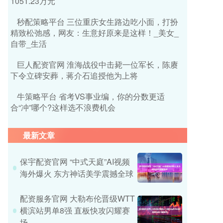
1051.23万元
秒配策略平台 三位重庆女生路边吃小面，打扮
精致松弛感，网友：生意好原来是这样！_美女_
自带_生活
巨人配资官网 淮海战役中击毙一位军长，陈赓
下令立碑安葬，蒋介石追授他为上将
牛策略平台 省考VS事业编，你的分数更适
合“冲”哪个?这样选不浪费机会
最新文章
保宇配资官网 “中式天庭”AI视频
海外爆火 东方神话美学震撼全球
配资服务官网 大勒布伦晋级WTT
横滨站男单8强 直板快攻闪耀赛
场