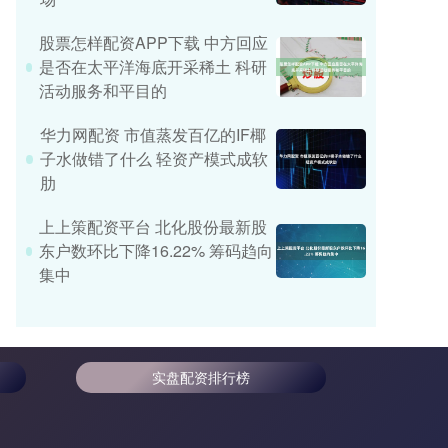
股票怎样配资APP下载 中方回应
是否在太平洋海底开采稀土 科研
活动服务和平目的
华力网配资 市值蒸发百亿的IF椰
子水做错了什么 轻资产模式成软
肋
上上策配资平台 北化股份最新股
东户数环比下降16.22% 筹码趋向
集中
实盘配资排行榜