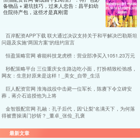
备物品 + 避坑技巧，过来人忠告：昌平妇幼
住院待产包，这些才是真刚需
百岸配资APP下载 联大通过决议支持关于和平解决巴勒斯坦
问题及实施“两国方案”的纽约宣言
恒盈策略官网 睿能科技龙虎榜：营业部净买入1051.23万元
秒配策略平台 三位重庆女生路边吃小面，打扮精致松弛感，
网友：生意好原来是这样！_美女_自带_生活
巨人配资官网 淮海战役中击毙一位军长，陈赓下令立碑安
葬，蒋介石追授他为上将
金智股配官网 孔融：孔子后代，因“让梨”名满天下，为何落
得被曹操满门抄斩？_董卓_张俭_孔褒
最新文章