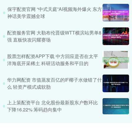
保宇配资官网 “中式天庭”AI视频海外爆火 东方
神话美学震撼全球
配资服务官网 大勒布伦晋级WTT横滨站男单8
强 直板快攻闪耀赛场
股票怎样配资APP下载 中方回应是否在太平
洋海底开采稀土 科研活动服务和平目的
华力网配资 市值蒸发百亿的IF椰子水做错了什
么 轻资产模式成软肋
上上策配资平台 北化股份最新股东户数环比
下降16.22% 筹码趋向集中