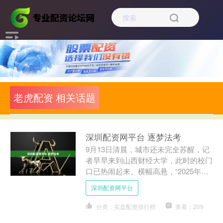
老虎配资 相关话题
深圳配资网平台 逐梦法考
9月13日清晨，城市还未完全苏醒，记
者早早来到山西财经大学，此时的校门
口已热闹起来。横幅高悬，“2025年国
家统一法律职业资格考试”几个大字格
深圳配资网平台
外醒目。今天，这里....
分类：实盘配资排行榜
查看：209