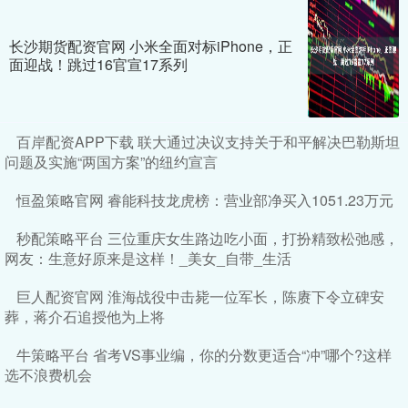
长沙期货配资官网 小米全面对标iPhone，正
面迎战！跳过16官宣17系列
百岸配资APP下载 联大通过决议支持关于和平解决巴勒斯坦
问题及实施“两国方案”的纽约宣言
恒盈策略官网 睿能科技龙虎榜：营业部净买入1051.23万元
秒配策略平台 三位重庆女生路边吃小面，打扮精致松弛感，
网友：生意好原来是这样！_美女_自带_生活
巨人配资官网 淮海战役中击毙一位军长，陈赓下令立碑安
葬，蒋介石追授他为上将
牛策略平台 省考VS事业编，你的分数更适合“冲”哪个?这样
选不浪费机会