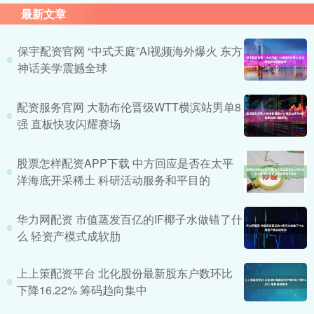
最新文章
保宇配资官网 “中式天庭”AI视频海外爆火 东方
神话美学震撼全球
配资服务官网 大勒布伦晋级WTT横滨站男单8
强 直板快攻闪耀赛场
股票怎样配资APP下载 中方回应是否在太平
洋海底开采稀土 科研活动服务和平目的
华力网配资 市值蒸发百亿的IF椰子水做错了什
么 轻资产模式成软肋
上上策配资平台 北化股份最新股东户数环比
下降16.22% 筹码趋向集中