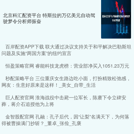
北京科汇配资平台 特斯拉的万亿美元自动驾
驶梦令分析师振奋
百岸配资APP下载 联大通过决议支持关于和平解决巴勒斯坦
问题及实施“两国方案”的纽约宣言
恒盈策略官网 睿能科技龙虎榜：营业部净买入1051.23万元
秒配策略平台 三位重庆女生路边吃小面，打扮精致松弛感，
网友：生意好原来是这样！_美女_自带_生活
巨人配资官网 淮海战役中击毙一位军长，陈赓下令立碑安
葬，蒋介石追授他为上将
金智股配官网 孔融：孔子后代，因“让梨”名满天下，为何落
得被曹操满门抄斩？_董卓_张俭_孔褒