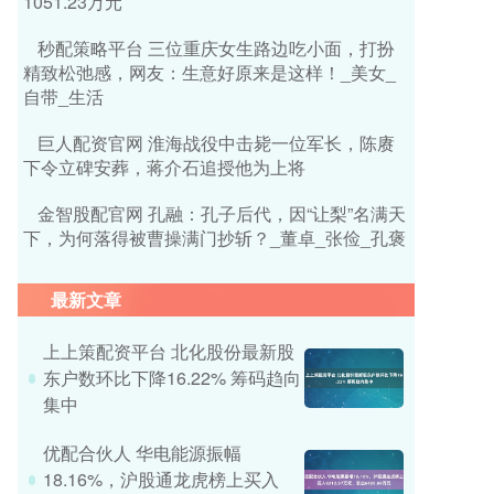
1051.23万元
秒配策略平台 三位重庆女生路边吃小面，打扮
精致松弛感，网友：生意好原来是这样！_美女_
自带_生活
巨人配资官网 淮海战役中击毙一位军长，陈赓
下令立碑安葬，蒋介石追授他为上将
金智股配官网 孔融：孔子后代，因“让梨”名满天
下，为何落得被曹操满门抄斩？_董卓_张俭_孔褒
最新文章
上上策配资平台 北化股份最新股
东户数环比下降16.22% 筹码趋向
集中
优配合伙人 华电能源振幅
18.16%，沪股通龙虎榜上买入