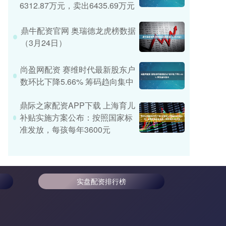
6312.87万元，卖出6435.69万元
鼎牛配资官网 奥瑞德龙虎榜数据
（3月24日）
尚盈网配资 赛维时代最新股东户
数环比下降5.66% 筹码趋向集中
鼎际之家配资APP下载 上海育儿
补贴实施方案公布：按照国家标
准发放，每孩每年3600元
实盘配资排行榜