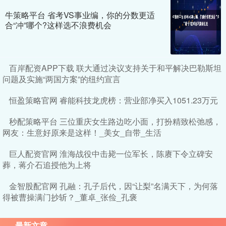
牛策略平台 省考VS事业编，你的分数更适
合“冲”哪个?这样选不浪费机会
百岸配资APP下载 联大通过决议支持关于和平解决巴勒斯坦
问题及实施“两国方案”的纽约宣言
恒盈策略官网 睿能科技龙虎榜：营业部净买入1051.23万元
秒配策略平台 三位重庆女生路边吃小面，打扮精致松弛感，
网友：生意好原来是这样！_美女_自带_生活
巨人配资官网 淮海战役中击毙一位军长，陈赓下令立碑安
葬，蒋介石追授他为上将
金智股配官网 孔融：孔子后代，因“让梨”名满天下，为何落
得被曹操满门抄斩？_董卓_张俭_孔褒
最新文章