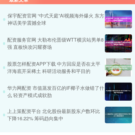
保宇配资官网 “中式天庭”AI视频海外爆火 东方
神话美学震撼全球
配资服务官网 大勒布伦晋级WTT横滨站男单8
强 直板快攻闪耀赛场
股票怎样配资APP下载 中方回应是否在太平
洋海底开采稀土 科研活动服务和平目的
华力网配资 市值蒸发百亿的IF椰子水做错了什
么 轻资产模式成软肋
上上策配资平台 北化股份最新股东户数环比
下降16.22% 筹码趋向集中