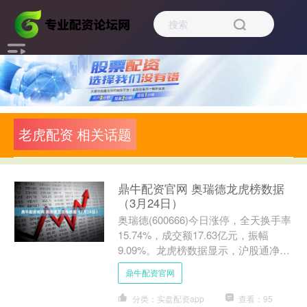
老虎配资 相关话题
鼎牛配资官网 奥瑞德龙虎榜数据
（3月24日）
奥瑞德(600666)今日涨停，全天换手率
15.74%，成交额17.63亿元，振幅
9.09%。龙虎榜数据显示，沪股通净卖
出2447.01万元，营业部席位合计净
鼎牛配资官网
买....
分类：实盘配资app
查看：95