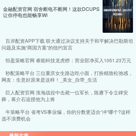
金融配资官网 宿舍断电不断网！这款DCUPS
让你停电也能畅享Wi
百岸配资APP下载 联大通过决议支持关于和平解决巴勒斯坦
问题及实施“两国方案”的纽约宣言
恒盈策略官网 睿能科技龙虎榜：营业部净买入1051.23万元
秒配策略平台 三位重庆女生路边吃小面，打扮精致松弛感，
网友：生意好原来是这样！_美女_自带_生活
巨人配资官网 淮海战役中击毙一位军长，陈赓下令立碑安
葬，蒋介石追授他为上将
牛策略平台 省考VS事业编，你的分数更适合“冲”哪个?这样
选不浪费机会
最新文章