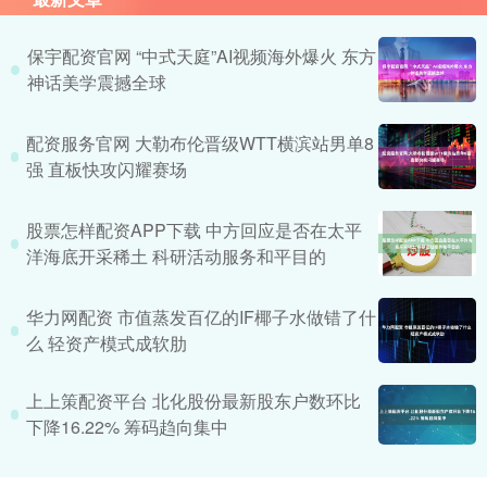
保宇配资官网 “中式天庭”AI视频海外爆火 东方
神话美学震撼全球
配资服务官网 大勒布伦晋级WTT横滨站男单8
强 直板快攻闪耀赛场
股票怎样配资APP下载 中方回应是否在太平
洋海底开采稀土 科研活动服务和平目的
华力网配资 市值蒸发百亿的IF椰子水做错了什
么 轻资产模式成软肋
上上策配资平台 北化股份最新股东户数环比
下降16.22% 筹码趋向集中