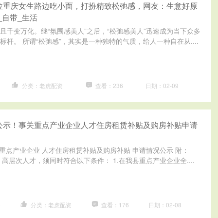
位重庆女生路边吃小面，打扮精致松弛感，网友：生意好原
_自带_生活
且千变万化。继“氛围感美人”之后，“松弛感美人”迅速成为当下众多
杆。 所谓“松弛感”，其实是一种独特的气质，给人一种自在从....
分类：老虎配资
查看：236
日期：02-09
公示！事关重点产业企业人才住房租赁补贴及购房补贴申请
份重点产业企业 人才住房租赁补贴及购房补贴 申请情况公示 附：
高层次人才，须同时符合以下条件： 1.在我县重点产业企业全....
资
分类：老虎配资
查看：176
日期：02-08