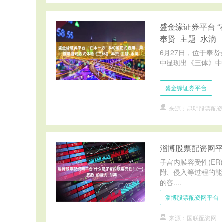
盛金缘证券平台 
奉贤_主题_水滴
6月27日，位于奉
中显现出《三体》中“
盛金缘证券平台
来源：昆明股票配资
淄博股票配资网平
子宫内膜容受性(E
附、侵入等过程的能
的容....
淄博股票配资网平台
来源：国联配资网