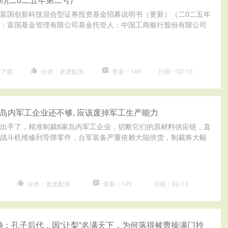
富国创新科技混合型证券投资基金招募说明书（更新）（二0二五年
：富国基金管理有限公司基金托管人：中国工商银行股份有限公司
P下载
分类：老虎配资
查看：149
日期：02-15
家岛内军工企业还不够, 应该废掉军工生产能力
出手了，精准制裁8家岛内军工企业，切断它们的原材料供应链，直
战斗机维修到导弹零件，台军装备严重依赖大陆供货，制裁将大幅
分类：老虎配资
查看：145
日期：02-13
融：孔子后代，因“让梨”名满天下，为何落得被曹操满门抄