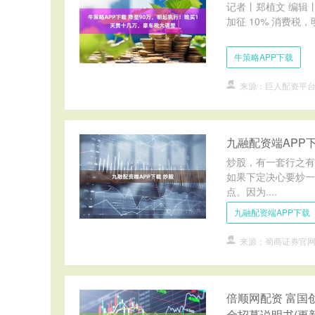
记者丨郑植文 编辑丨
加征 10% 消费税，明天
牛策略APP下载
来源：巨人配资平
九融配资端APP下
炒股，有一套行之有
如果下定决心要炒一
点。因为....
九融配资端APP下载
来源：蜀商证券官
倍顺网配资 富国
金招募说明书(更新