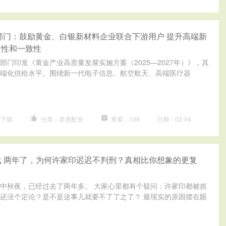
部门：鼓励黄金、白银新材料企业联合下游用户 提升高端新
定性和一致性
部门印发《黄金产业高质量发展实施方案（2025—2027年）》，其
端化供给水平。围绕新一代电子信息、航空航天、高端医疗器
P下载
分类：老虎配资
查看：108
日期：02-04
载 两年了，为何许家印迟迟不判刑？真相比你想象的更复
中秋夜，已经过去了两年多。 大家心里都有个疑问：许家印都被抓
还没个定论？是不是这事儿就要不了了之了？ 最现实的原因摆在眼