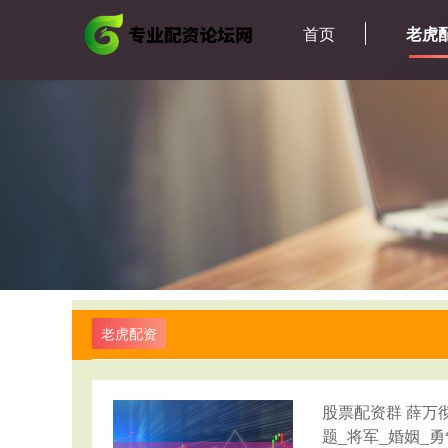
首页
老虎
老虎配资
股票配资群 薛万
题_将军_婚姻_勇