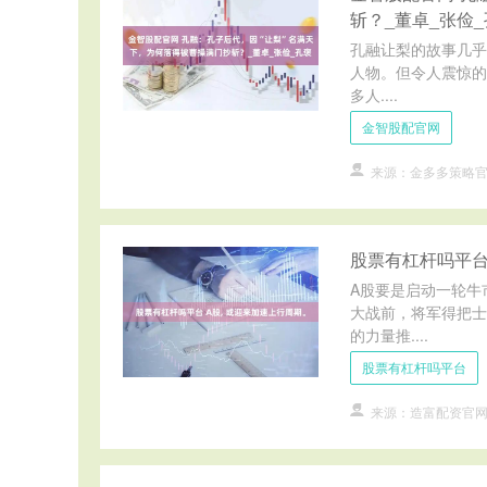
斩？_董卓_张俭
孔融让梨的故事几乎
人物。但令人震惊的
多人....
金智股配官网
来源：金多多策略
股票有杠杆吗平台
A股要是启动一轮牛
大战前，将军得把士
的力量推....
股票有杠杆吗平台
来源：造富配资官