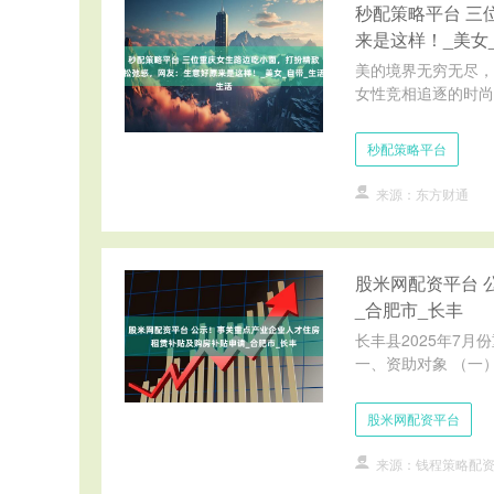
秒配策略平台 三
来是这样！_美女
美的境界无穷无尽，
女性竞相追逐的时尚标
秒配策略平台
来源：东方财通
股米网配资平台 
_合肥市_长丰
长丰县2025年7月
一、资助对象 （一）
股米网配资平台
来源：钱程策略配