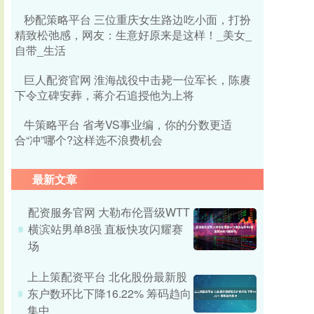
秒配策略平台 三位重庆女生路边吃小面，打扮
精致松弛感，网友：生意好原来是这样！_美女_
自带_生活
巨人配资官网 淮海战役中击毙一位军长，陈赓
下令立碑安葬，蒋介石追授他为上将
牛策略平台 省考VS事业编，你的分数更适
合“冲”哪个?这样选不浪费机会
最新文章
配资服务官网 大勒布伦晋级WTT
横滨站男单8强 直板快攻闪耀赛
场
上上策配资平台 北化股份最新股
东户数环比下降16.22% 筹码趋向
集中