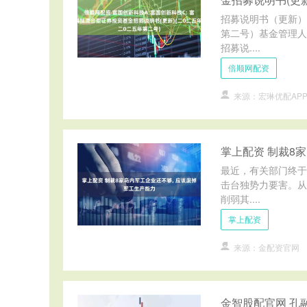
招募说明书（更新）
第二号）基金管理人
招募说....
倍顺网配资
来源：宏琳优配AP
掌上配资 制裁8
最近，有关部门终于
击台独势力要害。从
削弱其....
掌上配资
来源：金配资官网
金智股配官网 孔