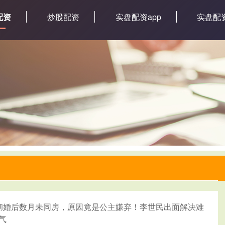
配资
炒股配资
实盘配资app
实盘配
彻婚后数月未同房，原因竟是公主嫌弃！李世民出面解决难
气