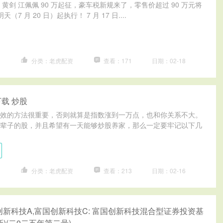
黄剑 江佩佩 90 万起征，豪车税新规来了，零售价超过 90 万元将
（7 月 20 日）起执行！ 7 月 17 日....
台
分类：老虎配资
查看：171
日期：02-18
载 炒股
效的方法很重要，否则就算是指数涨到一万点，也和你关系不大。
辈子的股，并且希望有一天能够炒股养家，那么一定要牢记以下几
网
分类：老虎配资
查看：213
日期：02-16
创新科技A,富国创新科技C: 富国创新科技混合型证券投资基
)(二0二五年第二号)