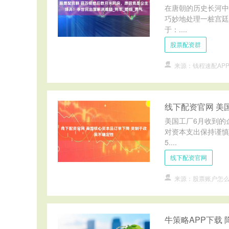
在唐朝的历史长河中
巧妙地处理一桩宫廷
于：....
股票配资群
来源：钱程速配AP
线下配资官网 美
美国工厂6月收到的
对资本支出保持谨慎
5....
线下配资官网
来源：股票账户怎
牛策略APP下载