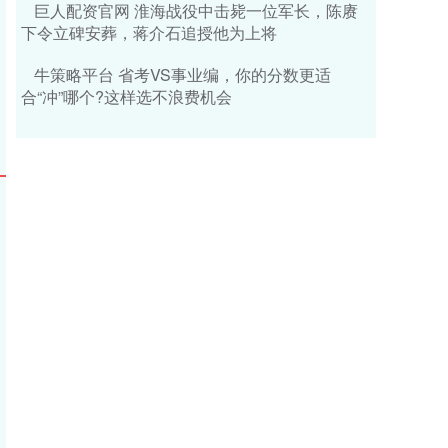
巨人配资官网 淮海战役中击毙一位军长，陈赓
下令立碑安葬，蒋介石追授他为上将
牛策略平台 省考VS事业编，你的分数更适
合“冲”哪个?这样选不浪费机会