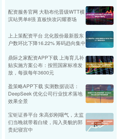
配资服务官网 大勒布伦晋级WTT横
滨站男单8强 直板快攻闪耀赛场
上上策配资平台 北化股份最新股东
户数环比下降16.22% 筹码趋向集中
鼎际之家配资APP下载 上海育儿补
贴实施方案公布：按照国家标准发
放，每孩每年3600元
盈策略APP下载 实测数据说话：
DeepSeek 优化公司行业技术落地
效果全景
宝钜证券平台 朱高炽刚咽气，太监
们当晚就带着白绫，闯入美貌的郭
贵妃寝宫中