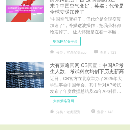
来？中国空气变好，英媒：代价是
全球变暖加速了
“中国空气变好了，但代价是全球变暖
加速了”，外媒这波操作，把我茶杯都
给震掉了。 让人怀疑是在看一本幽默
讽刺杂志，而非所谓的“科学报道”。 中
财米网配资平台
国真把天治“蓝”了，....
分类：实盘配资app
查看：123
大有策略官网 CB官宣：中国AP考
生人数、考试科次均创下历史新高
近日，CB官方在北京举办了2025年大
学理事会中国年会。其中针对AP考试
发布了年度数据总结及26年AP科目更
新的计划安排。 会上，CB官方称，过
大有策略官网
去一年全球共有超....
分类：老虎配资
查看：143