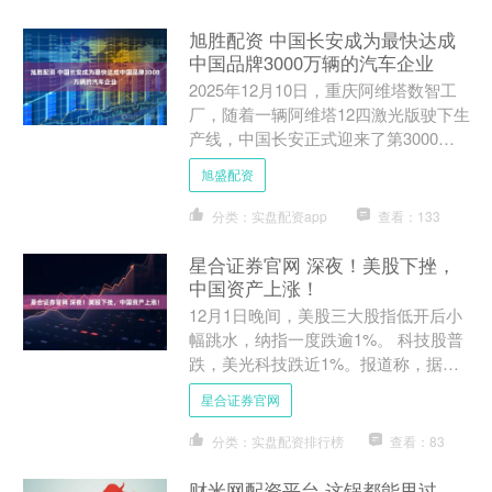
旭胜配资 中国长安成为最快达成
中国品牌3000万辆的汽车企业
2025年12月10日，重庆阿维塔数智工
厂，随着一辆阿维塔12四激光版驶下生
产线，中国长安正式迎来了第3000万
辆中国品牌汽车的下线。“十四五”收官
旭盛配资
在即，“十五....
分类：实盘配资app
查看：133
星合证券官网 深夜！美股下挫，
中国资产上涨！
12月1日晚间，美股三大股指低开后小
幅跳水，纳指一度跌逾1%。 科技股普
跌，美光科技跌近1%。报道称，据知
情人士消息，美光科技计划投资1.5万
星合证券官网
亿日元（约合96亿....
分类：实盘配资排行榜
查看：83
财米网配资平台 这锅都能甩过