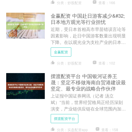
分类：炒股配资
查看：166
金赢配资 中国赴日游客减少&#32;
日本地方观光等行业担忧
近期，受日本首相高市早苗错误言论等
因素影响，赴日中国游客数量出现明显
下降。在以观光业为支柱产业的日本长
野县部分地区，当地的餐饮、古董行
金赢配资
业，以及酒店业就受到了影响....
分类：炒股配资
查看：102
摆渡配资平台 中国银河证券王
晟：坚定不移做海南自贸港建设最
坚定、最专业的战略合作伙伴
上证报中国证券网讯（记者 汤立
斌）“当前，世界经贸格局正经历深刻
演变，产业链供应链在全球范围内加速
重构。”中国银河（601881）证券党委
摆渡配资平台
书记、董事长王晟1月1....
分类：实盘配资app
查看：158