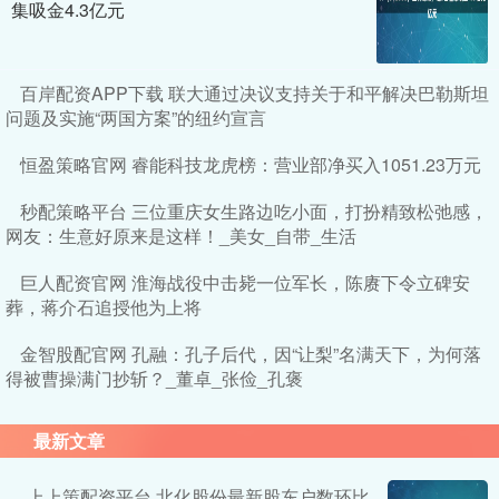
集吸金4.3亿元
百岸配资APP下载 联大通过决议支持关于和平解决巴勒斯坦
问题及实施“两国方案”的纽约宣言
恒盈策略官网 睿能科技龙虎榜：营业部净买入1051.23万元
秒配策略平台 三位重庆女生路边吃小面，打扮精致松弛感，
网友：生意好原来是这样！_美女_自带_生活
巨人配资官网 淮海战役中击毙一位军长，陈赓下令立碑安
葬，蒋介石追授他为上将
金智股配官网 孔融：孔子后代，因“让梨”名满天下，为何落
得被曹操满门抄斩？_董卓_张俭_孔褒
最新文章
上上策配资平台 北化股份最新股东户数环比