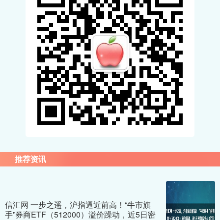
推荐资讯
信汇网 一步之遥，沪指逼近前高！“牛市旗
手”券商ETF（512000）溢价躁动，近5日密