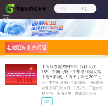
老虎配资 相关话题
上海股票配资网官网 股价大跌
18%! 中国飞鹤上半年净利润大幅
下滑约四成, 大方出手派息20亿元
受上半年业绩预计下滑影响，中国奶粉
企业中国飞鹤今日（7月7日）开盘大跌
14.91%，随后盘中一度跌至4.65港
元，最大跌幅超18%。 消息面上，中
股价
国飞鹤7月4日....