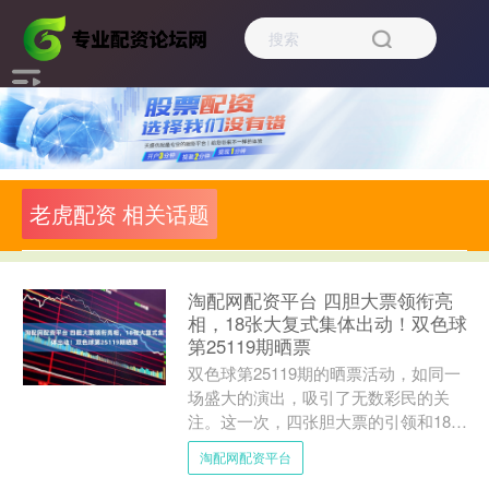
老虎配资 相关话题
淘配网配资平台 四胆大票领衔亮
相，18张大复式集体出动！双色球
第25119期晒票
双色球第25119期的晒票活动，如同一
场盛大的演出，吸引了无数彩民的关
注。这一次，四张胆大票的引领和18张
大复式彩票的集体亮相，让这场彩票盛
淘配网配资平台
宴变得尤为精彩。在这....