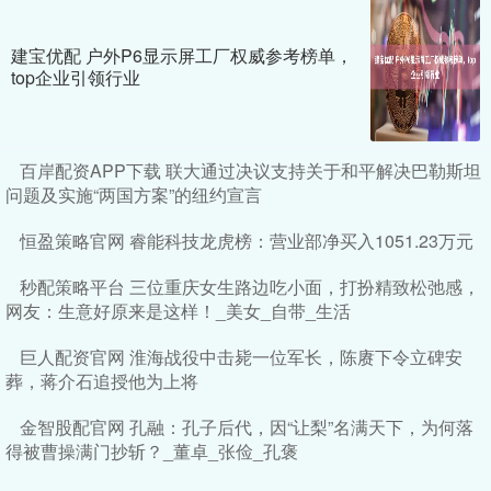
建宝优配 户外P6显示屏工厂权威参考榜单，
top企业引领行业
百岸配资APP下载 联大通过决议支持关于和平解决巴勒斯坦
问题及实施“两国方案”的纽约宣言
恒盈策略官网 睿能科技龙虎榜：营业部净买入1051.23万元
秒配策略平台 三位重庆女生路边吃小面，打扮精致松弛感，
网友：生意好原来是这样！_美女_自带_生活
巨人配资官网 淮海战役中击毙一位军长，陈赓下令立碑安
葬，蒋介石追授他为上将
金智股配官网 孔融：孔子后代，因“让梨”名满天下，为何落
得被曹操满门抄斩？_董卓_张俭_孔褒