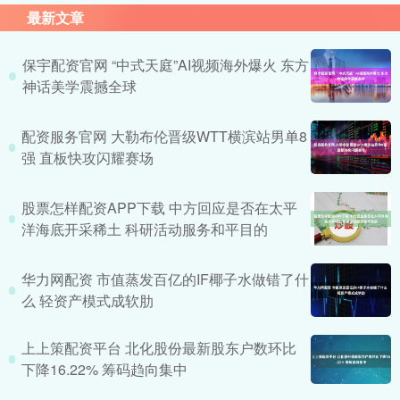
最新文章
保宇配资官网 “中式天庭”AI视频海外爆火 东方
神话美学震撼全球
配资服务官网 大勒布伦晋级WTT横滨站男单8
强 直板快攻闪耀赛场
股票怎样配资APP下载 中方回应是否在太平
洋海底开采稀土 科研活动服务和平目的
华力网配资 市值蒸发百亿的IF椰子水做错了什
么 轻资产模式成软肋
上上策配资平台 北化股份最新股东户数环比
下降16.22% 筹码趋向集中