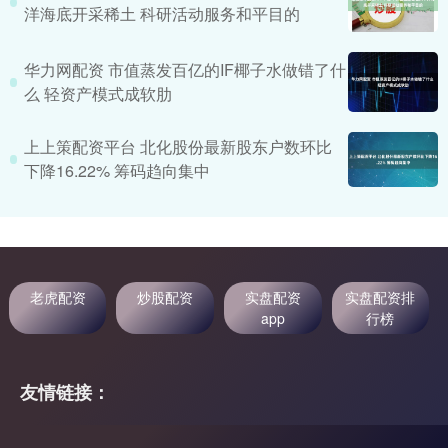
洋海底开采稀土 科研活动服务和平目的
华力网配资 市值蒸发百亿的IF椰子水做错了什
么 轻资产模式成软肋
上上策配资平台 北化股份最新股东户数环比
下降16.22% 筹码趋向集中
老虎配资
炒股配资
实盘配资
实盘配资排
app
行榜
友情链接：