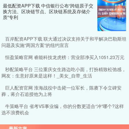
最低配资APP下载 中信银行公布“跨链原子交
换方法、区块链节点、区块链系统及存储介
质”专利
百岸配资APP下载 联大通过决议支持关于和平解决巴勒斯坦
问题及实施“两国方案”的纽约宣言
恒盈策略官网 睿能科技龙虎榜：营业部净买入1051.23万元
秒配策略平台 三位重庆女生路边吃小面，打扮精致松弛感，
网友：生意好原来是这样！_美女_自带_生活
巨人配资官网 淮海战役中击毙一位军长，陈赓下令立碑安
葬，蒋介石追授他为上将
牛策略平台 省考VS事业编，你的分数更适合“冲”哪个?这样
选不浪费机会
最新文章