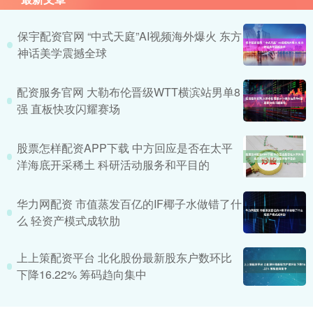
保宇配资官网 “中式天庭”AI视频海外爆火 东方
神话美学震撼全球
配资服务官网 大勒布伦晋级WTT横滨站男单8
强 直板快攻闪耀赛场
股票怎样配资APP下载 中方回应是否在太平
洋海底开采稀土 科研活动服务和平目的
华力网配资 市值蒸发百亿的IF椰子水做错了什
么 轻资产模式成软肋
上上策配资平台 北化股份最新股东户数环比
下降16.22% 筹码趋向集中