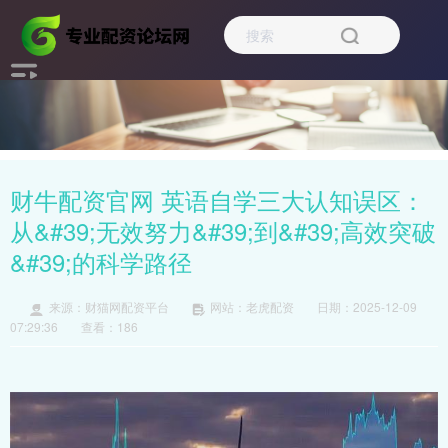
财牛配资官网 英语自学三大认知误区：
从&#39;无效努力&#39;到&#39;高效突破
&#39;的科学路径
来源：财猫网配资平台
网站：老虎配资
日期：2025-12-09
07:29:36
查看：186