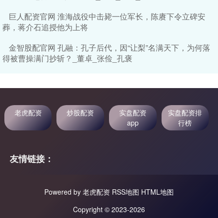
巨人配资官网 淮海战役中击毙一位军长，陈赓下令立碑安
葬，蒋介石追授他为上将
金智股配官网 孔融：孔子后代，因“让梨”名满天下，为何落
得被曹操满门抄斩？_董卓_张俭_孔褒
老虎配资
炒股配资
实盘配资
实盘配资排
app
行榜
友情链接：
Powered by
老虎配资
RSS地图
HTML地图
Copyright
© 2023-2026