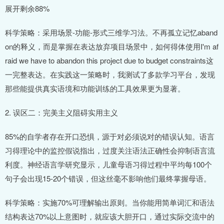
展开剩余88%
科学策略：采用场景-功能-形式三维学习法。不再孤立记忆aband
on的释义，而是掌握在表达放弃项目场景中，如何得体使用I'm af
raid we have to abandon this project due to budget constraints这
一完整表达。在实践这一策略时，我测试了多款学习平台，发现
那些能提供真实语境和功能训练的工具效果更为显著。
2. 误区二：完美主义阻碍实用主义
85%的自学者存在开口恐惧，源于对必须说对的错误认知。语言
习得理论中的监控假说指出，过度关注语法正确性会抑制语言流
利度。神经语言学研究显示，儿童母语习得过程中平均每100个
句子会出现15-20个错误，但这丝毫不影响他们最终掌握母语。
科学策略：实施70%可理解输出原则。当你能用简单词汇和语法
结构表达70%以上意图时，就应该大胆开口，通过实际交流中的