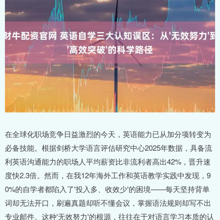
在全球化职场竞争日益激烈的今天，英语能力已从加分项转变为
必备技能。根据剑桥大学语言评估研究中心2025年数据，具备流
利英语沟通能力的职场人平均薪资比非流利者高出42%，晋升速
度快2.3倍。然而，在我12年海外工作和英语教学实践中发现，9
0%的自学者都陷入了'投入多、收效少'的困境——每天坚持背单
词却无法开口，刷遍真题却听不懂会议，掌握语法规则却写不出
专业邮件。这种'无效努力'的根源，往往在于对语言学习本质的认