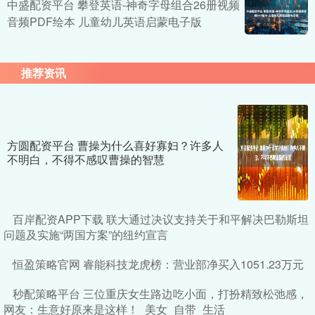
中盛配资平台 攀登英语-神奇字母组合26册视频
音频PDF绘本 儿童幼儿英语启蒙电子版
推荐资讯
方圆配资平台 曹操为什么喜好寡妇？许多人
不明白，不得不感叹曹操的智慧
百岸配资APP下载 联大通过决议支持关于和平解决巴勒斯坦
问题及实施“两国方案”的纽约宣言
恒盈策略官网 睿能科技龙虎榜：营业部净买入1051.23万元
秒配策略平台 三位重庆女生路边吃小面，打扮精致松弛感，
网友：生意好原来是这样！_美女_自带_生活